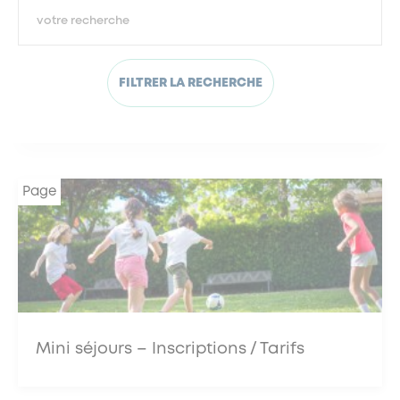
Documents à télécharger
Activités Hiver
FILTRER LA RECHERCHE
Activités Printemps
Activités Eté
Page
Mini séjours – Inscriptions / Tarifs