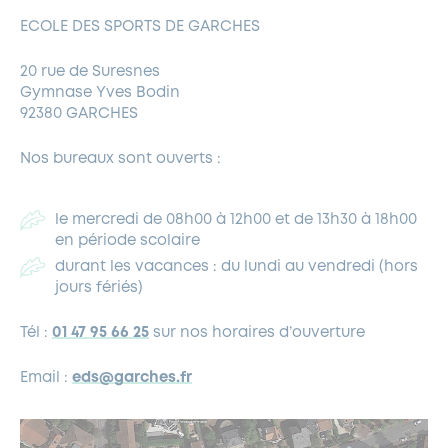
ECOLE DES SPORTS DE GARCHES
Documents à télécharger
Activités Hiver
20 rue de Suresnes
Gymnase Yves Bodin
Activités Printemps
92380 GARCHES
Activités Eté
Nos bureaux sont ouverts :
le mercredi de 08h00 à 12h00 et de 13h30 à 18h00
en période scolaire
durant les vacances : du lundi au vendredi (hors
jours fériés)
Tél :
01 47 95 66 25
sur nos horaires d’ouverture
Email :
eds@garches.fr